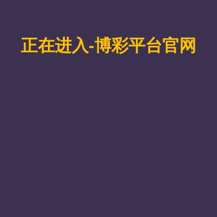
机关事务管理局具体负责碳达峰碳中和、绿色低碳发
信局、住建局、交通局、生态环境局、自然资源局、农
点用能单位相关负责同志共100余人参加，其中线下2
CCUS技术发展现状与展望以及资源型地区低碳政
世纪议程管理中心及永利总站ylzz55的专家学者进